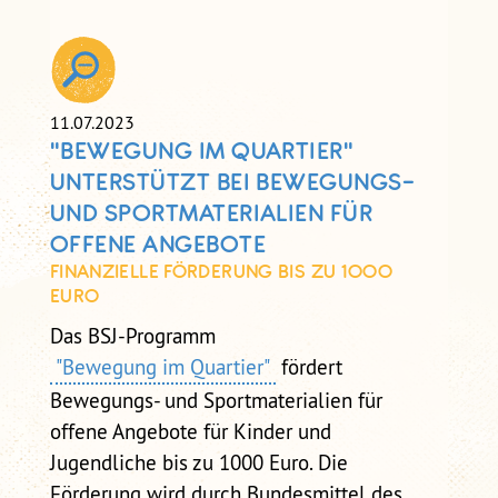
SELBSTCHECK
SELBSTCHECK PRÄVENTION
SEXUALISIERTER GEWALT IM
VEREIN
11.07.2023
"BEWEGUNG IM QUARTIER"
UNTERSTÜTZT BEI BEWEGUNGS-
UND SPORTMATERIALIEN FÜR
OFFENE ANGEBOTE
FINANZIELLE FÖRDERUNG BIS ZU 1000
EURO
Das BSJ-Programm
"Bewegung im Quartier"
fördert
Bewegungs- und Sportmaterialien für
offene Angebote für Kinder und
Jugendliche bis zu 1000 Euro. Die
Förderung wird durch Bundesmittel des